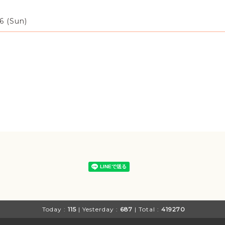
6 (Sun)
Today :
115
| Yesterday :
687
| Total :
419270