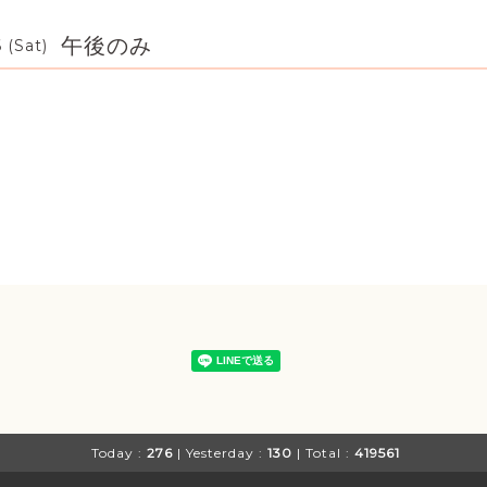
午後のみ
 (Sat)
Today :
276
| Yesterday :
130
| Total :
419561