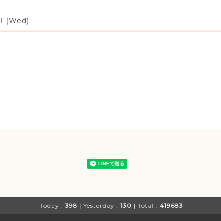
1 (Wed)
Today :
398
| Yesterday :
130
| Total :
419683