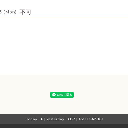
不可
3 (Mon)
Today :
6
| Yesterday :
687
| Total :
419161