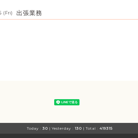
出張業務
 (Fri)
Today :
30
| Yesterday :
130
| Total :
419315